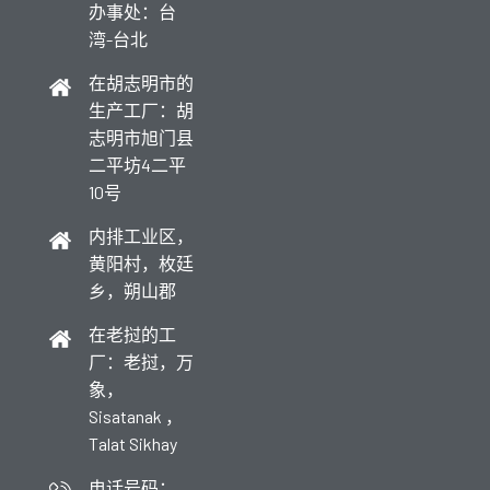
办事处：台
湾-台北
在胡志明市的
生产工厂：胡
志明市旭门县
二平坊4二平
10号
内排工业区，
黄阳村，枚廷
乡，朔山郡
在老挝的工
厂：老挝，万
象，
Sisatanak ，
Talat Sikhay
电话号码：