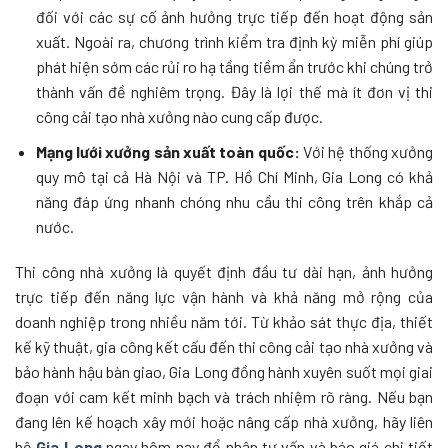
đối với các sự cố ảnh hưởng trực tiếp đến hoạt động sản
xuất. Ngoài ra, chương trình kiểm tra định kỳ miễn phí giúp
phát hiện sớm các rủi ro hạ tầng tiềm ẩn trước khi chúng trở
thành vấn đề nghiêm trọng. Đây là lợi thế mà ít đơn vị thi
công cải tạo nhà xưởng nào cung cấp được.
Mạng lưới xưởng sản xuất toàn quốc:
Với hệ thống xưởng
quy mô tại cả Hà Nội và TP. Hồ Chí Minh, Gia Long có khả
năng đáp ứng nhanh chóng nhu cầu thi công trên khắp cả
nước.
Thi công nhà xưởng là quyết định đầu tư dài hạn, ảnh hưởng
trực tiếp đến năng lực vận hành và khả năng mở rộng của
doanh nghiệp trong nhiều năm tới. Từ khảo sát thực địa, thiết
kế kỹ thuật, gia công kết cấu đến thi công cải tạo nhà xưởng và
bảo hành hậu bàn giao, Gia Long đồng hành xuyên suốt mọi giai
đoạn với cam kết minh bạch và trách nhiệm rõ ràng. Nếu bạn
đang lên kế hoạch xây mới hoặc nâng cấp nhà xưởng, hãy
liên
hệ
Gia Long
ngay hôm nay để nhận tư vấn và báo giá chi tiết