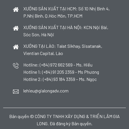
XƯỞNG SẢN XUẤT TẠI HCM: Số 10 Nhị Bình 4,
P.Nhị Bình, Q.Hóc Môn, TP.HCM
XƯỞNG SẢN XUẤT TẠI HÀ NỘI: KCN Nội Bài,
Sóc Sơn, Hà Nội
XƯỞNG TẠI LÀO: Talat Sikhay, Sisatanak,
Vientian Capital, Lào
Hotline: (+84) 972 662 569 - Ms. Hiếu
Hotline 1: (+84) 91 205 2359 - Ms Phương
Hotline 2: (+84) 93 184 3359 – Ms. Ngọc
lehieu@gialongadv.com
Bản quyền © CÔNG TY TNHH XÂY DỰNG & TRIỂN LÃM GIA
LONG. Đã đăng ký Bản quyền.