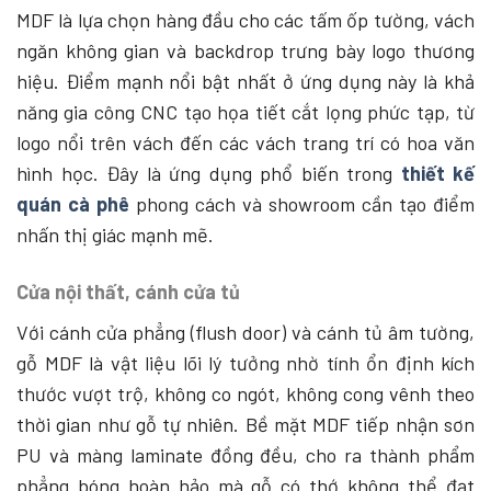
MDF là lựa chọn hàng đầu cho các tấm ốp tường, vách
ngăn không gian và backdrop trưng bày logo thương
hiệu. Điểm mạnh nổi bật nhất ở ứng dụng này là khả
năng gia công CNC tạo họa tiết cắt lọng phức tạp, từ
logo nổi trên vách đến các vách trang trí có hoa văn
hình học. Đây là ứng dụng phổ biến trong
thiết kế
quán cà phê
phong cách và showroom cần tạo điểm
nhấn thị giác mạnh mẽ.
Cửa nội thất, cánh cửa tủ
Với cánh cửa phẳng (flush door) và cánh tủ âm tường,
gỗ MDF là vật liệu lõi lý tưởng nhờ tính ổn định kích
thước vượt trộ, không co ngót, không cong vênh theo
thời gian như gỗ tự nhiên. Bề mặt MDF tiếp nhận sơn
PU và màng laminate đồng đều, cho ra thành phẩm
phẳng bóng hoàn hảo mà gỗ có thớ không thể đạt