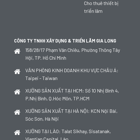
Cho thuê thiết bị
triển lãm
CÔNG TY TNHH XÂY DỰNG & TRIỂN LÃM GIA LONG
158/28/17 Phạm Văn Chiêu, Phường Thông Tây
Hội, TP. Hồ Chí Minh
VĂN PHÒNG KINH DOANH KHU VỰC CHÂU Á:
Taipei - Taiwan
XƯỞNG SẢN XUẤT TẠI HCM: Số 10 Nhị Bình 4,
P.Nhị Bình, Q.Hóc Môn, TP.HCM
XƯỞNG SẢN XUẤT TẠI HÀ NỘI: KCN Nội Bài,
Sóc Sơn, Hà Nội
XƯỞNG TẠI LÀO: Talat Sikhay, Sisatanak,
Vientian Capital, Lào