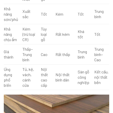
Khả
Xuất
Trung
năng
Tốt
Kém
Tốt
sắc
bình
sơn/phủ
Khả
Kém
Tùy
Khá
năng
(trừ loại
loại
Rất kém
Tốt
tốt
chịu ẩm
CR)
gỗ
Thấp–
Trung
Giá
Trung
Trung
Cao
Rất thấp
bình–
thành
bình
bình
Cao
Ứng
Tủ, kệ,
Nội
Sàn gỗ
Kết cấu,
dụng
vách,
thất
Nội thất
công
nội thất
phổ
cánh
cao
bình dân
nghiệp
bền
biến
cửa
cấp