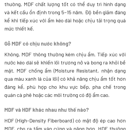
thường, MDF chất lượng tốt có thể duy trì hình dạng
và kết cấu ổn định trong 5–15 năm. Độ bền giảm đáng
kể khi tiếp xúc với ẩm kéo dài hoặc chịu tải trọng quá
mức thiết kế.
Gỗ MDF có chịu nước không?
Không, MDF thông thường kém chịu ẩm. Tiếp xúc với
nước kéo dài sẽ khiến lõi trương nở và bong ra khỏi bề
mặt. MDF chống ẩm (Moisture Resistant, nhận dạng
qua màu xanh lá của lõi) có khả năng chịu ẩm tốt hơn
đáng kể, phù hợp cho khu vực bếp, pha chế trong
quán cà phê hoặc các môi trường có độ ẩm cao.
MDF và HDF khác nhau như thế nào?
HDF (High-Density Fiberboard) có mật độ ép cao hơn
MDF, cho ra tấm ván cứng và nặng hơn. HDF thường