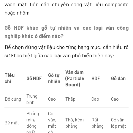
vách mặt tiền cần chuyển sang vật liệu composite
hoặc nhôm.
Gỗ MDF khác gỗ tự nhiên và các loại ván công
nghiệp khác ở điểm nào?
Để chọn đúng vật liệu cho từng hạng mục, cần hiểu rõ
sự khác biệt giữa các loại ván phổ biến hiện nay:
Ván dăm
Tiêu
Gỗ tự
Gỗ MDF
(Particle
HDF
Gỗ dán
chí
nhiên
Board)
Trung
Độ cứng
Cao
Thấp
Cao
Cao
bình
Phẳng
Có
mịn,
vân,
Thô, kém
Rất
Có vân
Bề mặt
đồng
mắt
phẳng
phẳng
lớp mặt
nhất
gỗ