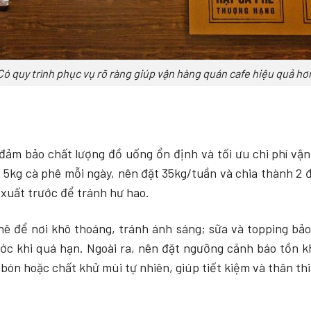
Có quy trình phục vụ rõ ràng giúp vận hàng quán cafe hiệu quả hơ
 đảm bảo chất lượng đồ uống ổn định và tối ưu chi phí vận
 5kg cà phê mỗi ngày, nên đặt 35kg/tuần và chia thành 2 đ
 xuất trước để tránh hư hao.
ê để nơi khô thoáng, tránh ánh sáng; sữa và topping bả
ớc khi quá hạn. Ngoài ra, nên đặt ngưỡng cảnh báo tồn kh
ón hoặc chất khử mùi tự nhiên, giúp tiết kiệm và thân thi