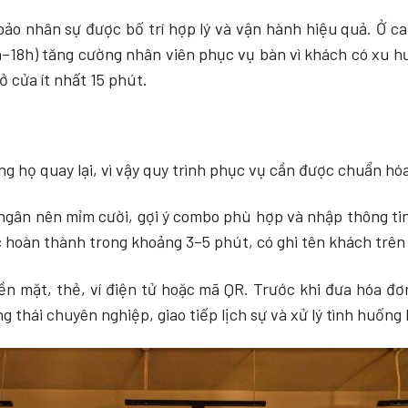
o nhân sự được bố trí hợp lý và vận hành hiệu quả. Ở ca 
h–18h) tăng cường nhân viên phục vụ bàn vì khách có xu hư
 cửa ít nhất 15 phút.
 họ quay lại, vì vậy quy trình phục vụ cần được chuẩn hóa 
 ngân nên mỉm cười, gợi ý combo phù hợp và nhập thông ti
oàn thành trong khoảng 3–5 phút, có ghi tên khách trên l
n mặt, thẻ, ví điện tử hoặc mã QR. Trước khi đưa hóa đơn
g thái chuyên nghiệp, giao tiếp lịch sự và xử lý tình huống