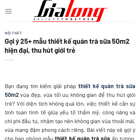
Chuyển
đến
nội
dung
NỘI THẤT
Gợi ý 25+ mẫu thiết kế quán trà sữa 50m2
hiện đại, thu hút giới trẻ
Bạn đang tìm kiếm giải pháp
thiết kế quán trà sữa
50m2
vừa đẹp, vừa tối ưu không gian để thu hút giới
trẻ? Với diện tích không quá lớn, việc thiết kế cần sự
tính toán tinh tế giữa yếu tố thẩm mỹ, công năng và
chi phí đầu tư, nhằm tạo nên không gian vừa thoải mái,
vừa mang đậm phong cách riêng. Bài viết này sẽ gợi ý
cho bạn những mẫu
thiết kế quán trà sữa
ấn tượng,