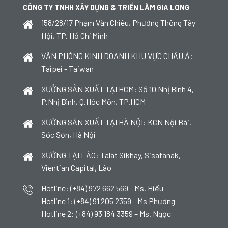
CÔNG TY TNHH XÂY DỰNG & TRIỂN LÃM GIA LONG
158/28/17 Phạm Văn Chiêu, Phường Thông Tây
Hội, TP. Hồ Chí Minh
VĂN PHÒNG KINH DOANH KHU VỰC CHÂU Á:
Taipei - Taiwan
XƯỞNG SẢN XUẤT TẠI HCM: Số 10 Nhị Bình 4,
P.Nhị Bình, Q.Hóc Môn, TP.HCM
XƯỞNG SẢN XUẤT TẠI HÀ NỘI: KCN Nội Bài,
Sóc Sơn, Hà Nội
XƯỞNG TẠI LÀO: Talat Sikhay, Sisatanak,
Vientian Capital, Lào
Hotline: (+84) 972 662 569 - Ms. Hiếu
Hotline 1: (+84) 91 205 2359 - Ms Phương
Hotline 2: (+84) 93 184 3359 – Ms. Ngọc