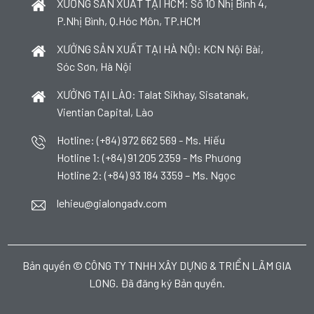
XƯỞNG SẢN XUẤT TẠI HCM: Số 10 Nhị Bình 4,
P.Nhị Bình, Q.Hóc Môn, TP.HCM
XƯỞNG SẢN XUẤT TẠI HÀ NỘI: KCN Nội Bài,
Sóc Sơn, Hà Nội
XƯỞNG TẠI LÀO: Talat Sikhay, Sisatanak,
Vientian Capital, Lào
Hotline: (+84) 972 662 569 - Ms. Hiếu
Hotline 1: (+84) 91 205 2359 - Ms Phương
Hotline 2: (+84) 93 184 3359 – Ms. Ngọc
lehieu@gialongadv.com
Bản quyền © CÔNG TY TNHH XÂY DỰNG & TRIỂN LÃM GIA
LONG. Đã đăng ký Bản quyền.