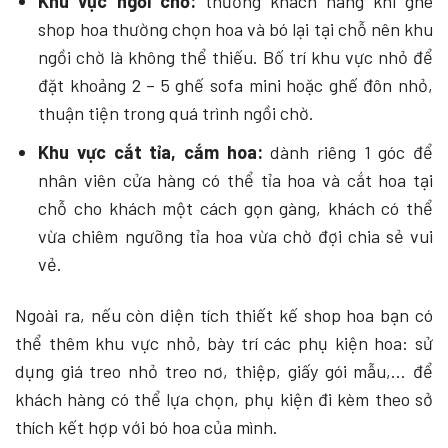
Khu vực ngồi chờ:
thường khách hàng khi ghé
shop hoa thường chọn hoa và bó lại tại chỗ nên khu
ngồi chờ là không thể thiếu. Bố trí khu vực nhỏ để
đặt khoảng 2 – 5 ghế sofa mini hoặc ghế đôn nhỏ,
thuận tiện trong quá trình ngồi chờ.
Khu vực cắt tỉa, cắm hoa:
dành riêng 1 góc để
nhân viên cửa hàng có thể tỉa hoa và cắt hoa tại
chỗ cho khách một cách gọn gàng, khách có thể
vừa chiêm ngưỡng tỉa hoa vừa chờ đợi chia sẻ vui
vẻ.
Ngoài ra, nếu còn diện tích thiết kế shop hoa bạn có
thể thêm khu vực nhỏ, bày trí các phụ kiện hoa: sử
dụng giá treo nhỏ treo nơ, thiệp, giấy gói mẫu,… để
khách hàng có thể lựa chọn, phụ kiện đi kèm theo sở
thích kết hợp với bó hoa của mình.