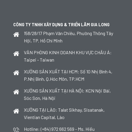
CÔNG TY TNHH XÂY DỰNG & TRIỂN LÃM GIA LONG
158/28/17 Phạm Văn Chiêu, Phường Thông Tây
Hội, TP. Hồ Chí Minh
VĂN PHÒNG KINH DOANH KHU VỰC CHÂU Á:
Taipei - Taiwan
XƯỞNG SẢN XUẤT TẠI HCM: Số 10 Nhị Bình 4,
P.Nhị Bình, Q.Hóc Môn, TP.HCM
XƯỞNG SẢN XUẤT TẠI HÀ NỘI: KCN Nội Bài,
Sóc Sơn, Hà Nội
XƯỞNG TẠI LÀO: Talat Sikhay, Sisatanak,
Vientian Capital, Lào
Hotline: (+84) 972 662 569 - Ms. Hiếu