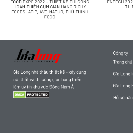
FOOD EXPO 2022 – THIẾT KẾ THI CÔNG
ENTECH 202
HOÀN THIỆN CỤM GIAN HÀNG RICHY
THI
FOODS, ATIP, AVE-NATUR, PHÚ THỊNH
FOOD
Công ty
Trang chủ
Gia Long nhà thầu thiết kế - xây dựng
Gia Long I
nội thất và thi công gian hàng triển
Gia Long 
lãm uy tín khu vực Đông Nam Á
Hồ sơ năn