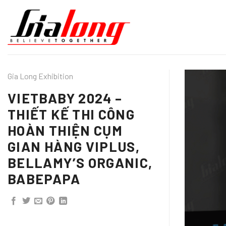
Chuyển
đến
nội
dung
Gia Long Exhibition
VIETBABY 2024 –
THIẾT KẾ THI CÔNG
HOÀN THIỆN CỤM
GIAN HÀNG VIPLUS,
BELLAMY’S ORGANIC,
BABEPAPA