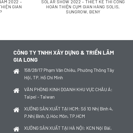
NAM 2022 –
SOLAR SHOW 2022 – THIẾT KẾ THI CÔNG
THIỆN GIAN
HOÀN THIỆN CỤM GIAN HÀNG SOLIS,
P
SUNGROW, BENY
CÔNG TY TNHH XÂY DỰNG & TRIỂN LÃM
GIA LONG
158/28/17 Phạm Văn Chiêu, Phường Thông Tây
Hội, TP. Hồ Chí Minh
VĂN PHÒNG KINH DOANH KHU VỰC CHÂU Á:
Taipei - Taiwan
XƯỞNG SẢN XUẤT TẠI HCM: Số 10 Nhị Bình 4,
P.Nhị Bình, Q.Hóc Môn, TP.HCM
XƯỞNG SẢN XUẤT TẠI HÀ NỘI: KCN Nội Bài,