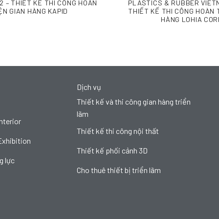
2 – THIẾT KẾ THI CÔNG HOÀN
PLASTICS & RUBBER VIET
ỆN GIAN HÀNG KAPID
THIẾT KẾ THI CÔNG HOÀN 
HÀNG LOHIA COR
Dịch vụ
Thiết kế và thi công gian hàng triển
lãm
nterior
Thiết kế thi công nội thất
Exhibition
Thiết kế phối cảnh 3D
g lực
Cho thuê thiết bị triển lãm