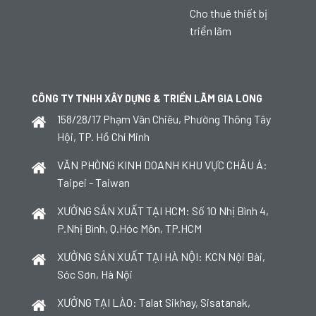
Cho thuê thiết bị
triển lãm
CÔNG TY TNHH XÂY DỰNG & TRIỂN LÃM GIA LONG
158/28/17 Phạm Văn Chiêu, Phường Thông Tây
Hội, TP. Hồ Chí Minh
VĂN PHÒNG KINH DOANH KHU VỰC CHÂU Á:
Taipei - Taiwan
XƯỞNG SẢN XUẤT TẠI HCM: Số 10 Nhị Bình 4,
P.Nhị Bình, Q.Hóc Môn, TP.HCM
XƯỞNG SẢN XUẤT TẠI HÀ NỘI: KCN Nội Bài,
Sóc Sơn, Hà Nội
XƯỞNG TẠI LÀO: Talat Sikhay, Sisatanak,