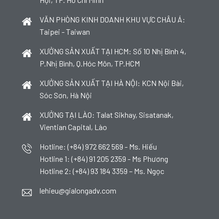
VĂN PHÒNG KINH DOANH KHU VỰC CHÂU Á:
Taipei - Taiwan
XƯỞNG SẢN XUẤT TẠI HCM: Số 10 Nhị Bình 4,
P.Nhị Bình, Q.Hóc Môn, TP.HCM
XƯỞNG SẢN XUẤT TẠI HÀ NỘI: KCN Nội Bài,
Sóc Sơn, Hà Nội
XƯỞNG TẠI LÀO: Talat Sikhay, Sisatanak,
Vientian Capital, Lào
Hotline: (+84) 972 662 569 - Ms. Hiếu
Hotline 1: (+84) 91 205 2359 - Ms Phương
Hotline 2: (+84) 93 184 3359 – Ms. Ngọc
lehieu@gialongadv.com