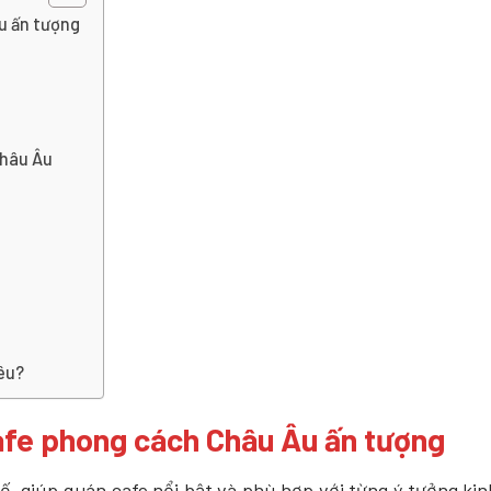
u ấn tượng
Châu Âu
iêu?
afe phong cách Châu Âu ấn tượng
 giúp quán cafe nổi bật và phù hợp với từng ý tưởng kin