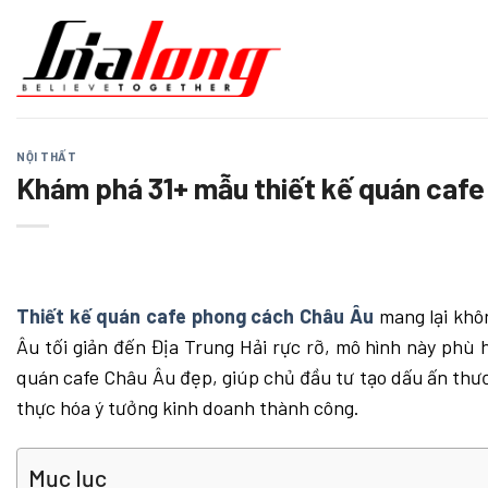
Chuyển
đến
nội
dung
NỘI THẤT
Khám phá 31+ mẫu thiết kế quán caf
Thiết kế quán cafe phong cách Châu Âu
mang lại khôn
Âu tối giản đến Địa Trung Hải rực rỡ, mô hình này phù 
quán cafe Châu Âu đẹp, giúp chủ đầu tư tạo dấu ấn thương
thực hóa ý tưởng kinh doanh thành công.
Mục lục