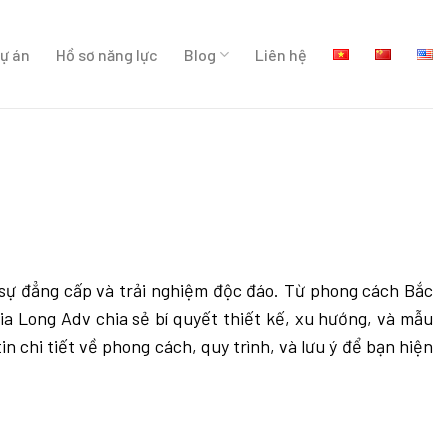
ự án
Hồ sơ năng lực
Blog
Liên hệ
h sự đẳng cấp và trải nghiệm độc đáo. Từ phong cách Bắc
ia Long Adv
chia sẻ bí quyết thiết kế, xu hướng, và mẫu
n chi tiết về phong cách, quy trình, và lưu ý để bạn hiện