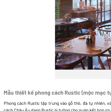
Mẫu thiết kế phong cách Rustic (mộc mạc tự
Phong cách Rustic tập trung vào gỗ thô, đá tự nhiên, v
cách Châu Âu dạng Rustic lý tưởng cho quán kết hợp stu