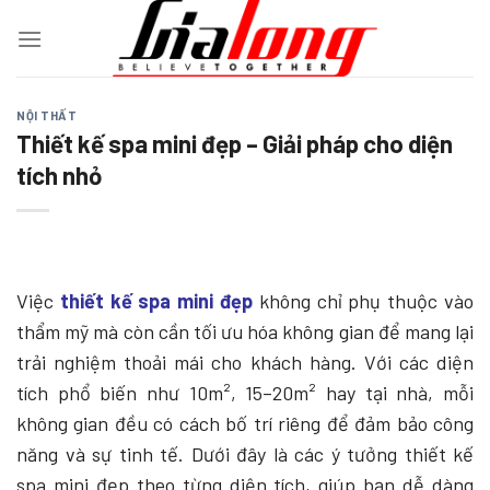
Chuyển
đến
nội
dung
NỘI THẤT
Thiết kế spa mini đẹp – Giải pháp cho diện
tích nhỏ
Việc
thiết kế spa mini đẹp
không chỉ phụ thuộc vào
thẩm mỹ mà còn cần tối ưu hóa không gian để mang lại
trải nghiệm thoải mái cho khách hàng. Với các diện
tích phổ biến như 10m², 15–20m² hay tại nhà, mỗi
không gian đều có cách bố trí riêng để đảm bảo công
năng và sự tinh tế. Dưới đây là các ý tưởng thiết kế
spa mini đẹp theo từng diện tích, giúp bạn dễ dàng