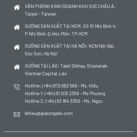
VĂN PHÒNG KINH DOANH KHU VỰC CHÂU Á:
Taipei - Taiwan
XƯỞNG SẢN XUẤT TẠI HCM: Số 10 Nhị Bình 4,
P.Nhị Bình, Q.Hóc Môn, TP.HCM
XƯỞNG SẢN XUẤT TẠI HÀ NỘI: KCN Nội Bài,
Sóc Sơn, Hà Nội
XƯỞNG TẠI LÀO: Talat Sikhay, Sisatanak,
Vientian Capital, Lào
Hotline: (+84) 972 662 569 - Ms. Hiếu
Hotline 1: (+84) 91 205 2359 - Ms Phương
Hotline 2: (+84) 93 184 3359 – Ms. Ngọc
lehieu@gialongadv.com