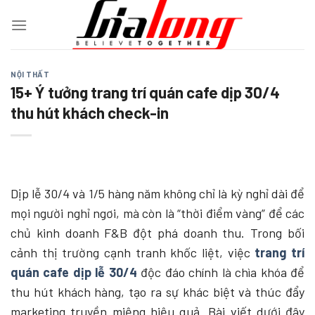
Chuyển
đến
nội
dung
NỘI THẤT
15+ Ý tưởng trang trí quán cafe dịp 30/4
thu hút khách check-in
Dịp lễ 30/4 và 1/5 hàng năm không chỉ là kỳ nghỉ dài để
mọi người nghỉ ngơi, mà còn là “thời điểm vàng” để các
chủ kinh doanh F&B đột phá doanh thu. Trong bối
cảnh thị trường cạnh tranh khốc liệt, việc
trang trí
quán cafe dịp lễ 30/4
độc đáo chính là chìa khóa để
thu hút khách hàng, tạo ra sự khác biệt và thúc đẩy
marketing truyền miệng hiệu quả. Bài viết dưới đây