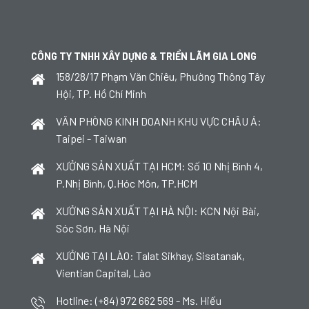
CÔNG TY TNHH XÂY DỰNG & TRIỂN LÃM GIA LONG
158/28/17 Phạm Văn Chiêu, Phường Thông Tây
Hội, TP. Hồ Chí Minh
VĂN PHÒNG KINH DOANH KHU VỰC CHÂU Á:
Taipei - Taiwan
XƯỞNG SẢN XUẤT TẠI HCM: Số 10 Nhị Bình 4,
P.Nhị Bình, Q.Hóc Môn, TP.HCM
XƯỞNG SẢN XUẤT TẠI HÀ NỘI: KCN Nội Bài,
Sóc Sơn, Hà Nội
XƯỞNG TẠI LÀO: Talat Sikhay, Sisatanak,
Vientian Capital, Lào
Hotline: (+84) 972 662 569 - Ms. Hiếu